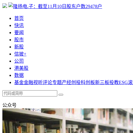
首页
快讯
要闻
股市
新股
信披+
公司
港美股
数据
基金
金融
视听
评论
专题
产经
创投
科创板
新三板
投教
ESG
滚
公众号