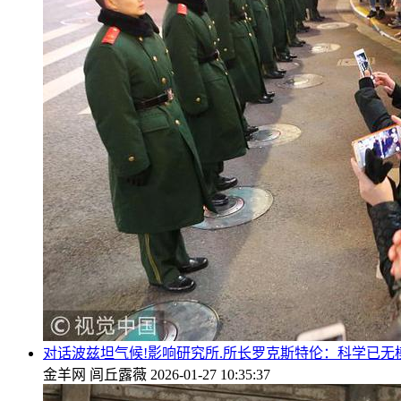
对话波兹坦气候!影响研究所.所长罗克斯特伦：科学已
金羊网
闾丘露薇
2026-01-27 10:35:37