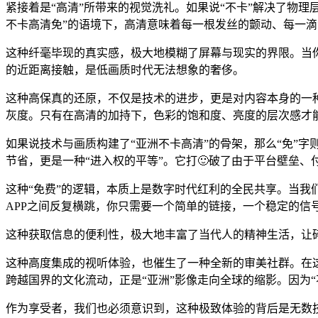
紧接着是“高清”所带来的视觉洗礼。如果说“不卡”解决了物理
不卡高清免”的语境下，高清意味着每一根发丝的颤动、每一滴
这种纤毫毕现的真实感，极大地模糊了屏幕与现实的界限。当
的近距离接触，是低画质时代无法想象的奢侈。
这种高保真的还原，不仅是技术的进步，更是对内容本身的一
灰度。只有在高清的加持下，色彩的饱和度、亮度的层次感才
如果说技术与画质构建了“亚洲不卡高清”的骨架，那么“免”
节省，更是一种“进入权的平等”。它打🙂破了由于平台壁垒
这种“免费”的逻辑，本质上是数字时代红利的全民共享。当我
APP之间反复横跳，你只需要一个简单的链接，一个稳定的信
这种获取信息的便利性，极大地丰富了当代人的精神生活，让
这种高度集成的视听体验，也催生了一种全新的审美社群。在
跨越国界的文化流动，正是“亚洲”影像走向全球的缩影。因为“
作为享受者，我们也必须意识到，这种极致体验的背后是无数