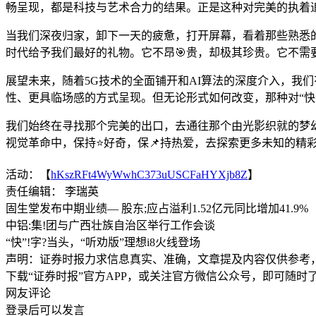
畅呈现，都是科技与艺术合力的结果。正是这种对完美的执着
当我们深夜归家，卸下一天的疲惫，打开屏幕，看着那些熟悉
时代给予我们最好的礼物。它不昂🎯贵，却极其珍贵。它不需
展望未来，随着5G技术的全面铺开和AI算法的深度介入，我
性、更具临场感的方式呈现。但无论形式如何改变，那种对“快”
我们始终在寻找那个完美的出口，去通往那个由光影织就的梦
视觉革命中，保持⭐好奇，保📌持热爱，去探索更多未知的精
活动：【
hKszRFt4WyWwhC373uUSCFaHYXjb8Z
】
责任编辑： 李瑞英
固生堂发布中期业绩— 股东;应占溢利1.52亿元同比增加41.9%
中铝:集!团与广西壮族自治区举行工作会谈
“快”!字?当头，“听劝版”理想i8火线登场
声明：证券时报力求信息真实、准确，文章提及内容仅供参考
下载“证券时报”官方APP，或关注官方微信公众号，即可随
网友评论
登录
后可以发言