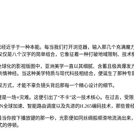
求已经近乎于一种本能。每当我们打开浏览器，输入那几个充满魔
仅仅是八个汉字的简单组合，它象征着一种打破地域限制、技术
在全球化的影视版图中，亚洲美学一直以其细腻、含蓄且极具爆发
共情神经。当这种美学特质与现代科技相结合，便诞生了那种专
现方式，才能不辜负镜头背后那每一个精心设计的细节。
疑是一场⭐灾难。这便引出了“不卡”这一技术核心。在过去，受
N全球加速、智能路由调度以及先进的H.265编码技术，那些曾
着当你按下播放键的那一秒，光影便如同丝绸般顺滑地流淌出来，
式的停顿。