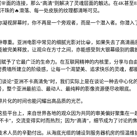
层🌸面的连接，那么“高清”则解决了灵魂层面的触达。在4K甚
汗珠的🔥滑落、每一处皮肤的纹理都清晰可见。
你凝视屏幕时，你不再是一个旁观者，而是一个潜入者。你潜入
种尊重。亚洲电影中常见的细腻光影对比😀，如果失去了高清画
能被完美释放，让观众在方寸之间，亦能感受到大银幕级别的震
字则赋予了它最广泛的生命力。在互联网精神的内核里，分享与自
、付费墙所建立的阶级感，让每一个渴望美、追求快乐的灵魂，都
们谈论“亚洲不卡高清免”时，我们实际上是在谈论一种去中心化
号，整个亚洲最前沿、最动人、最纯粹的影像资源便尽收眼底。
碎片化的时间也能闪耀出高品质的光芒。
这些平台上，来自世界各地的观众因为共同的审美偏好聚集在一起
不卡”，交流变得实时而热烈；因为“高清”，细节成为了讨论的焦
技术人员的辛勤付出。从海底光缆的铺设到服务器机房的恒温维