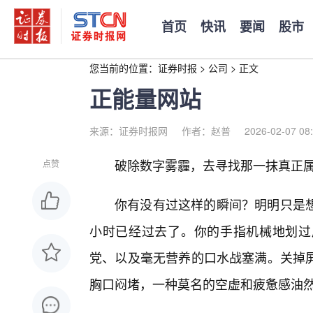
首页
快讯
要闻
股市
您当前的位置：
证券时报
>
公司
>
正文
正能量网站
来源：证券时报网
作者：赵普
2026-02-07 08
破除数字雾霾，去寻找那一抹真正属
点赞
你有没有过这样的瞬间？明明只是
小时已经过去了。你的手指机械地划过
党、以及毫无营养的口水战塞满。关掉屏
胸口闷堵，一种莫名的空虚和疲惫感油