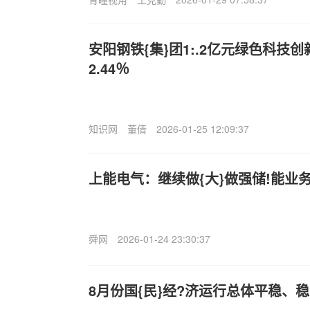
安阳钢铁{集}团1:.2亿元绿色科技
2.44％
知识网
董倩
2026-01-25 12:09:37
上能电气：继续做{大}做强储!能业
舜网
2026-01-24 23:30:37
8月份国{民}经?济运行总体平稳、