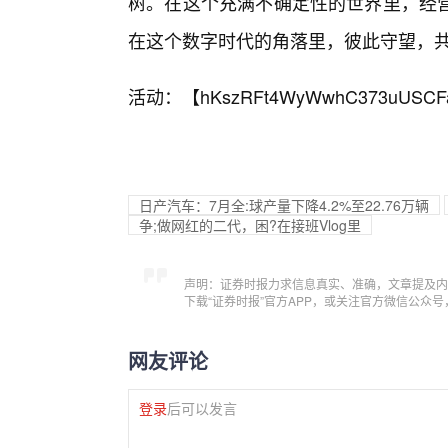
树。在这个充满不确定性的世界里，经
在这个数字时代的角落里，彼此守望，
活动：【
hKszRFt4WyWwhC373uUSCF
日产汽车：7月全:球产量下降4.2%至22.76万辆
争;做网红的二代，困?在接班Vlog里
声明：证券时报力求信息真实、准确，文章提及内
下载“证券时报”官方APP，或关注官方微信公众
网友评论
登录
后可以发言